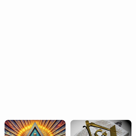
proyectos, promoviendo sus valores y principios
en tus comunidades.
Defensa de igualdad y laicidad
Ser un agente de cambio en tu comunidad,
trabajando contra la discriminación, y
construyendo un entorno más justo y equitativo.